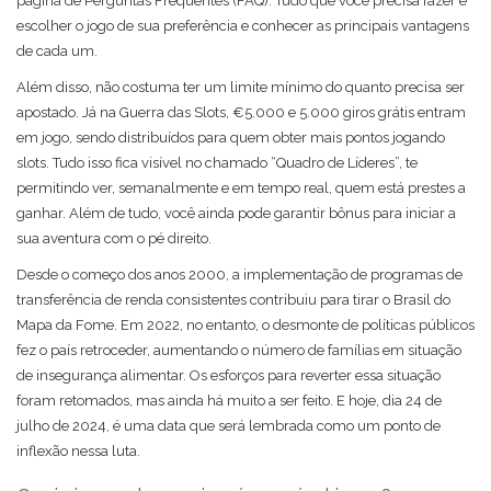
página de Perguntas Frequentes (FAQ). Tudo que você precisa fazer é
escolher o jogo de sua preferência e conhecer as principais vantagens
de cada um.
Além disso, não costuma ter um limite mínimo do quanto precisa ser
apostado. Já na Guerra das Slots, €5.000 e 5.000 giros grátis entram
em jogo, sendo distribuídos para quem obter mais pontos jogando
slots. Tudo isso fica visível no chamado “Quadro de Líderes”, te
permitindo ver, semanalmente e em tempo real, quem está prestes a
ganhar. Além de tudo, você ainda pode garantir bônus para iniciar a
sua aventura com o pé direito.
Desde o começo dos anos 2000, a implementação de programas de
transferência de renda consistentes contribuiu para tirar o Brasil do
Mapa da Fome. Em 2022, no entanto, o desmonte de políticas públicos
fez o país retroceder, aumentando o número de famílias em situação
de insegurança alimentar. Os esforços para reverter essa situação
foram retomados, mas ainda há muito a ser feito. E hoje, dia 24 de
julho de 2024, é uma data que será lembrada como um ponto de
inflexão nessa luta.