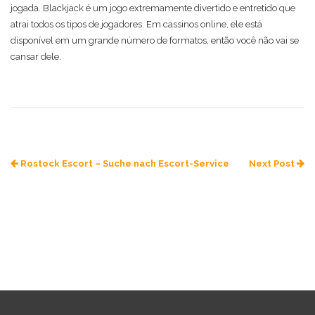
jogada. Blackjack é um jogo extremamente divertido e entretido que
atrai todos os tipos de jogadores. Em cassinos online, ele está
disponível em um grande número de formatos, então você não vai se
cansar dele.
Rostock Escort – Suche nach Escort-Service
Next Post