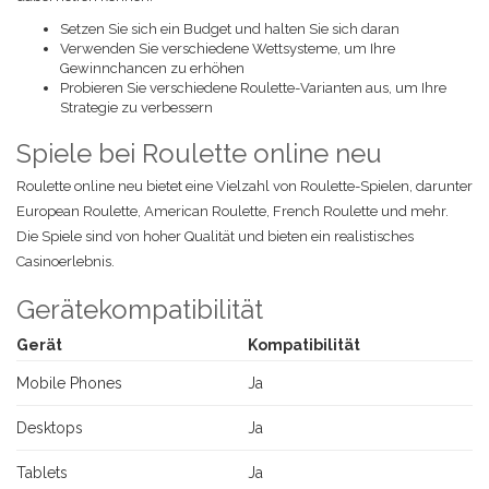
Setzen Sie sich ein Budget und halten Sie sich daran
Verwenden Sie verschiedene Wettsysteme, um Ihre
Gewinnchancen zu erhöhen
Probieren Sie verschiedene Roulette-Varianten aus, um Ihre
Strategie zu verbessern
Spiele bei Roulette online neu
Roulette online neu bietet eine Vielzahl von Roulette-Spielen, darunter
European Roulette, American Roulette, French Roulette und mehr.
Die Spiele sind von hoher Qualität und bieten ein realistisches
Casinoerlebnis.
Gerätekompatibilität
Gerät
Kompatibilität
Mobile Phones
Ja
Desktops
Ja
Tablets
Ja