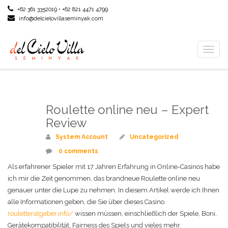
+62 361 3352019 • +62 821 4471 4799
info@delcielovillaseminyak.com
Toggl
naviga
Roulette online neu – Expert
Jul
09
Review
System Account
Uncategorized
0 comments
Als erfahrener Spieler mit 17 Jahren Erfahrung in Online-Casinos habe
ich mir die Zeit genommen, das brandneue Roulette online neu
genauer unter die Lupe zu nehmen. In diesem Artikel werde ich Ihnen
alle Informationen geben, die Sie über dieses Casino
rouletteratgeber.info/
wissen müssen, einschließlich
der Spiele, Boni,
Gerätekompatibilität, Fairness des Spiels und vieles mehr.