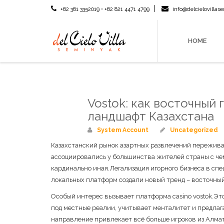
+62 361 3352019 • +62 821 4471 4799
info@delcielovilla
HOME
Vostok: как восточный
Jul
09
ландшафт Казахстана
System Account
Uncategorized
Казахстанский рынок азартных развлечений пережива
ассоциировались у большинства жителей страны с чем
кардинально иная.Легализация игорного бизнеса в сп
локальных
платформ создали новый тренд – восточный 
Особый интерес вызывает платформа casino vostok.Это
под местные реалии, учитывает менталитет и предлаг
направление привлекает всё больше игроков из Алма