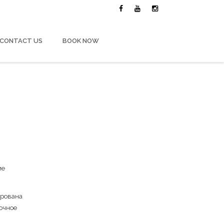
CONTACT US
BOOK NOW
ие
.
ирована
очное