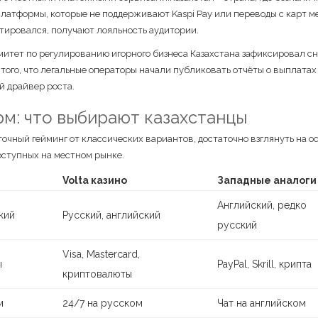
латформы, которые не поддерживают Kaspi Pay или переводы с карт м
птировался, получают лояльность аудитории.
митет по регулированию игорного бизнеса Казахстана зафиксировал 
того, что легальные операторы начали публиковать отчёты о выплатах
й драйвер роста.
м: что выбирают казахстанцы
точный гейминг от классических вариантов, достаточно взглянуть на 
оступных на местном рынке.
Volta казино
Западные аналоги
Английский, редко
кий
Русский, английский
русский
Visa, Mastercard,
ы
PayPal, Skrill, крипта
криптовалюты
м
24/7 на русском
Чат на английском