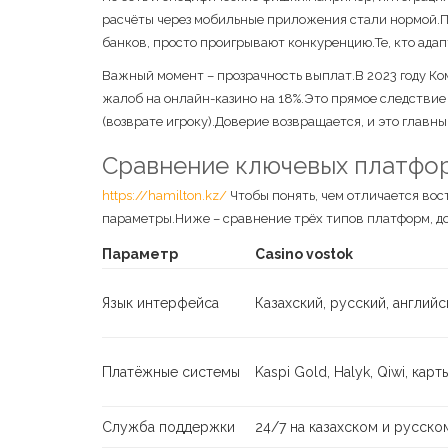
расчёты через мобильные приложения стали нормой.П
банков, просто проигрывают конкуренцию.Те, кто ада
Важный момент – прозрачность выплат.В 2023 году Ко
жалоб на онлайн-казино на 18%.Это прямое следствие 
(возврате игроку).Доверие возвращается, и это главны
Сравнение ключевых платфор
https://hamilton.kz/
Чтобы понять, чем отличается вос
параметры.Ниже – сравнение трёх типов платформ, д
Параметр
Casino vostok
Язык интерфейса
Казахский, русский, английс
Платёжные системы
Kaspi Gold, Halyk, Qiwi, карт
Служба поддержки
24/7 на казахском и русско