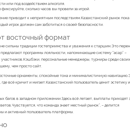
сти или под воздействием алкоголя.
 фиксируйте, сколько часов вы провели за игрой.
ение приводит к неприятным последствиям.Казахстанский рынок пока 
дый игрок должен сам заботиться о своей безопасности.
ют восточный формат
тане сильны традиции гостеприимства и уважения к старшим.Это пере
о предлагают программы лояльности, напоминающие систему “асар” –
 участников.Кэшбэки, персональные менеджеры, турниры среди своих
шему, чем просто сайт.
 восточные орнаменты, спокойные тона и минималистичную навигацию.
 где всё кричит и мигает.Казахстанский пользователь ценит эстетику 
нных багов в западном приложении.Здесь всё летает, выплаты приходят 
етов.Чувствуется, что команда знает местный рынок”, – делится
ны и активный пользователь платформы.
но